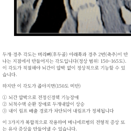
두개-경추 각도는 머리뼈(후두골) 아래쪽과 경추 2번(축추)이 만
나는 지점에서 만들어지는 각도입니다(정상 범위: 150~165도).
이 각도가 적절해야 뇌간이 압박 없이 정상적으로 기능할 수 있
습니다.
하지만 이 각도가 좁아지면(150도 미만)
① 뇌간 압박으로 전정신경핵 기능장애
② 뇌척수액 순환 장애로 두개내압이 상승
③ 내이 림프 배출 경로가 차단되어 내림프가 정체됩니다
이 3가지가 복합적으로 작용하여 메니에르병의 전형적 증상 또
는 유사 증상을 만들어낼 수 있습니다.