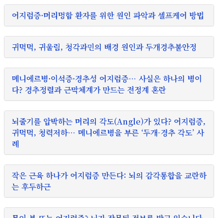
어지럼증·머리멍함 환자를 위한 원인 파악과 셀프케어 방법
귀먹먹, 귀울림, 청각과민의 배경 원인과 두개경추불안정
메니에르병·이석증·경추성 어지럼증… 사실은 하나의 병이
다? 경추정렬과 근막체계가 만드는 전정계 혼란
뇌줄기를 압박하는 머리의 각도(Angle)가 있다? 어지럼증,
귀먹먹, 청력저하… 메니에르병을 부른 ‘두개-경추 각도’ 사
례
작은 근육 하나가 어지럼증 만든다: 뇌의 감각통합을 교란하
는 후두하근