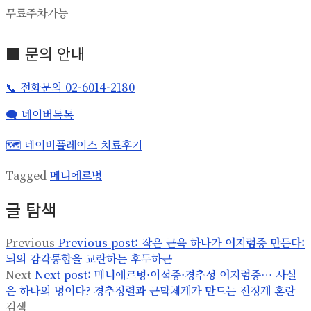
무료주차가능
■ 문의 안내
📞 전화문의 02-6014-2180
🗨️ 네이버톡톡
🗺️ 네이버플레이스 치료후기
Tagged
메니에르병
글 탐색
Previous
Previous post:
작은 근육 하나가 어지럼증 만든다:
뇌의 감각통합을 교란하는 후두하근
Next
Next post:
메니에르병·이석증·경추성 어지럼증… 사실
은 하나의 병이다? 경추정렬과 근막체계가 만드는 전정계 혼란
검색