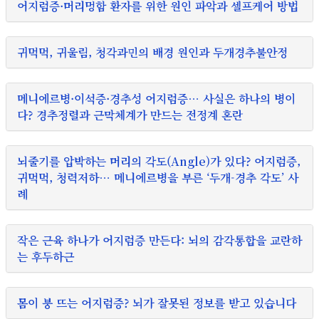
어지럼증·머리멍함 환자를 위한 원인 파악과 셀프케어 방법
귀먹먹, 귀울림, 청각과민의 배경 원인과 두개경추불안정
메니에르병·이석증·경추성 어지럼증… 사실은 하나의 병이
다? 경추정렬과 근막체계가 만드는 전정계 혼란
뇌줄기를 압박하는 머리의 각도(Angle)가 있다? 어지럼증,
귀먹먹, 청력저하… 메니에르병을 부른 ‘두개-경추 각도’ 사
례
작은 근육 하나가 어지럼증 만든다: 뇌의 감각통합을 교란하
는 후두하근
몸이 붕 뜨는 어지럼증? 뇌가 잘못된 정보를 받고 있습니다