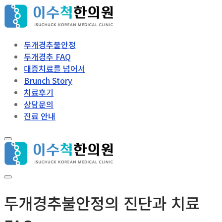
콘
메
닫
텐
뉴
기
츠
로
두개경추불안정
바
두개경추 FAQ
로
대증치료를 넘어서
가
Brunch Story
기
치료후기
상담문의
진료 안내
두개경추불안정의 진단과 치료