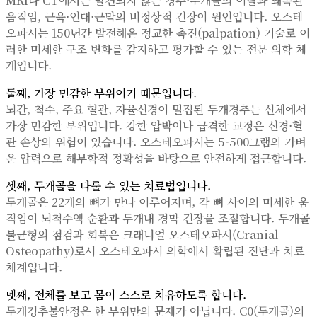
MRI나 CT에서는 발견되지 않는 경추·두개골의 이탈과 왜곡된
움직임, 근육·인대·근막의 비정상적 긴장이 원인입니다. 오스테
오파시는 150년간 발전해온 정교한 촉진(palpation) 기술로 이
러한 미세한 구조 변화를 감지하고 평가할 수 있는 전문 의학 체
계입니다.
둘째, 가장 민감한 부위이기 때문입니다
.
뇌간, 척수, 주요 혈관, 자율신경이 밀집된 두개경추는 신체에서
가장 민감한 부위입니다. 강한 압박이나 급격한 교정은 신경·혈
관 손상의 위험이 있습니다. 오스테오파시는 5-500그램의 가벼
운 압력으로 해부학적 정확성을 바탕으로 안전하게 접근합니다.
셋째, 두개골을 다룰 수 있는 치료법입니다.
두개골은 22개의 뼈가 만나 이루어지며, 각 뼈 사이의 미세한 움
직임이 뇌척수액 순환과 두개내 경막 긴장을 조절합니다. 두개골
불균형의 점검과 회복은 크래니얼 오스테오파시(Cranial
Osteopathy)로서 오스테오파시 의학에서 확립된 진단과 치료
체계입니다.
넷째, 전체를 보고 몸이 스스로 치유하도록 합니다.
두개경추불안정은 한 부위만의 문제가 아닙니다. C0(두개골)의