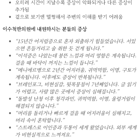
오히려 시간이 지날수록 증상이 악화되거나 다른 증상이
추가됨
겉으로 보기엔 멀쩡해서 주변의 이해를 받기 어려움
이수척한의원에 내원하시는 분들의 증상
“15년간 어지럼증으로 혼자 외출하기 힘들었습니다. 서있
으면 흔들거리고 술 취한 듯 걷게 됩니다.”
“이석증은 나았는데 붕뜬 느낌과 머리 멍함은 계속됩니다.
걸을 때 바닥이 꺼지는 느낌이 듭니다.”
“메니에르병으로 2년간 어지러움, 귀먹먹함, 이명, 구토가
계속됩니다. 이후에도 증상이 반복됩니다.”
“브레인포그, 비현실감, 뒷목뭉침이 7년째입니다. 글 읽기
가 어렵고, 사람 많은 곳에서 증상이 심해집니다.”
“돌발성 난청 이후 청각과민, 귀먹먹함, 이명, 울렁거림이
해결되지 않습니다.”
“머리를 돌리거나 빠르게 걸을 때 어지러움이 심해지고,
머리 속이 혼탁합니다.”
“스트레스로 이인증과 두통이 세게 왔었습니다. 외부 세계
가 비현실적으로 느껴져요.”