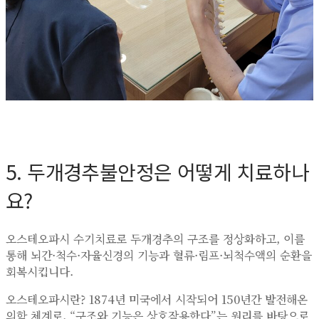
5. 두개경추불안정은 어떻게 치료하나
요?
오스테오파시 수기치료로 두개경추의 구조를 정상화하고, 이를
통해 뇌간·척수·자율신경의 기능과 혈류·림프·뇌척수액의 순환을
회복시킵니다.
오스테오파시란? 1874년 미국에서 시작되어 150년간 발전해온
의학 체계로, “구조와 기능은 상호작용한다”는 원리를 바탕으로