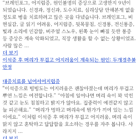
“​브레인포그, 어지럼증, 원인불명의 증상으로 고생한지 9년이
되었습니다. 신경과, 정신과, 도수치료, 심리상담 안해본게 없을
정도로 병을 치료하려고 많은 곳을 다녔습니다. 브레인포그, 비
현실감, 글 읽기 어려움, 어지럼증, 뒷목뭉침, 신경통, 전신통증,
빛과 소리에 민감함, 비주얼 스노우, 왼쪽 눈이 빠질 듯한 통증
등 증상은 계속 악화되었고, 직장 생활을 할 수 없는 상황이었죠.
사람 많은 ...
더 보기
이석증 후 머리가 무겁고 어지러움이 계속되는 원인: 두개경추불
안정
대증치료를 넘어서
어지럼증
"이석증으로 빙빙도는 어지러움은 괜찮아졌는데 머리가 무겁고
뿌연 느낌은 여전합니다.” “아침에 일어나면 머리 속이 꽉 막힌
것 같고 눈도 침침하고 밝지가 않아요. 집중력이 예전같지 않고
늘 피곤해요.” “머리가 멍하고 머리속에 뭔가가 끼여 있는 느낌
이에요.” 이처럼 이석증 후 머리가 무겁고 어지러움, 머리 속이
맑지 않고 혼탁하고 답답함을 호소하는 경우를 자주 봅니다. 사
라지지 ...
더 보기