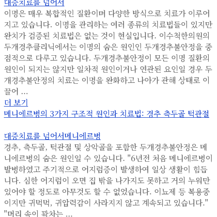
대증치료를 넘어서
이명은 매우 복합적인 질환이며 다양한 방식으로 치료가 이루어
지고 있습니다. 이명을 관리하는 여러 종류의 치료법들이 있지만
완치가 검증된 치료법은 없는 것이 현실입니다. 이수척한의원의
두개경추클리닉에서는 이명의 숨은 원인인 두개경추불안정을 중
점적으로 다루고 있습니다. 두개경추불안정이 모든 이명 질환의
원인이 되지는 않지만 일차적 원인이거나 연관된 요인일 경우 두
개경추불안정의 치료는 이명을 완화하고 나아가 관해 상태로 이
끌어 ...
더 보기
메니에르병의 3가지 구조적 원인과 치료법: 경추 측두골 턱관절
대증치료를 넘어서
메니에르병
경추, 측두골, 턱관절 및 상악골을 포함한 두개경추불안정은 메
니에르병의 숨은 원인일 수 있습니다. "6년전 처음 메니에르병이
발병하였고 주기적으로 어지럼증이 발생하여 일상 생활이 힘듭
니다. 심한 어지럼이 오면 집 밖을 나가지도 못하고 거의 누워만
있어야 할 정도로 아무것도 할 수 없었습니다. 이뇨제 등 복용중
이지만 귀먹먹, 귀압력감이 사라지지 않고 계속되고 있습니다."
"머리 속이 꽉차는 ...