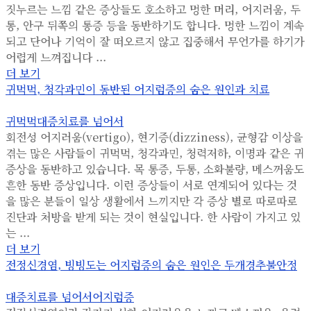
짓누르는 느낌 같은 증상들도 호소하고 멍한 머리, 어지러움, 두
통, 안구 뒤쪽의 통증 등을 동반하기도 합니다. 멍한 느낌이 계속
되고 단어나 기억이 잘 떠오르지 않고 집중해서 무언가를 하기가
어렵게 느껴집니다 ...
더 보기
귀먹먹, 청각과민이 동반된 어지럼증의 숨은 원인과 치료
귀먹먹
대증치료를 넘어서
회전성 어지러움(vertigo), 현기증(dizziness), 균형감 이상을
겪는 많은 사람들이 귀먹먹, 청각과민, 청력저하, 이명과 같은 귀
증상을 동반하고 있습니다. 목 통증, 두통, 소화불량, 메스꺼움도
흔한 동반 증상입니다. 이런 증상들이 서로 연계되어 있다는 것
을 많은 분들이 일상 생활에서 느끼지만 각 증상 별로 따로따로
진단과 처방을 받게 되는 것이 현실입니다. 한 사람이 가지고 있
는 ...
더 보기
전정신경염, 빙빙도는 어지럼증의 숨은 원인은 두개경추불안정
대증치료를 넘어서
어지럼증