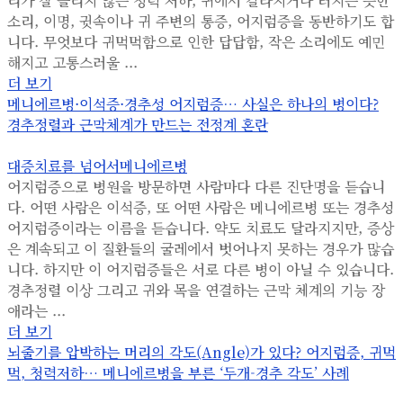
리가 잘 들리지 않는 청력 저하, 귀에서 갈라지거나 터지는 듯한
소리, 이명, 귓속이나 귀 주변의 통증, 어지럼증을 동반하기도 합
니다. 무엇보다 귀먹먹함으로 인한 답답함, 작은 소리에도 예민
해지고 고통스러울 ...
더 보기
메니에르병·이석증·경추성 어지럼증… 사실은 하나의 병이다?
경추정렬과 근막체계가 만드는 전정계 혼란
대증치료를 넘어서
메니에르병
어지럼증으로 병원을 방문하면 사람마다 다른 진단명을 듣습니
다. 어떤 사람은 이석증, 또 어떤 사람은 메니에르병 또는 경추성
어지럼증이라는 이름을 듣습니다. 약도 치료도 달라지지만, 증상
은 계속되고 이 질환들의 굴레에서 벗어나지 못하는 경우가 많습
니다. 하지만 이 어지럼증들은 서로 다른 병이 아닐 수 있습니다.
경추정렬 이상 그리고 귀와 목을 연결하는 근막 체계의 기능 장
애라는 ...
더 보기
뇌줄기를 압박하는 머리의 각도(Angle)가 있다? 어지럼증, 귀먹
먹, 청력저하… 메니에르병을 부른 ‘두개-경추 각도’ 사례