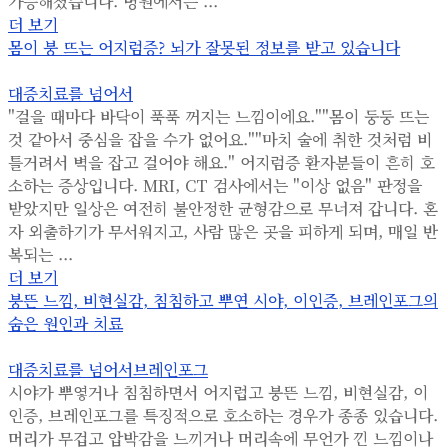
가능해졌습니다. 병원에서는 ...
더 보기
몸이 붕 뜨는 어지럼증? 뇌가 잘못된 정보를 받고 있습니다
대증치료를 넘어서
"걸을 때마다 바닥이 푹푹 꺼지는 느낌이에요.""몸이 둥둥 뜨는
것 같아서 중심을 잡을 수가 없어요.""마치 술에 취한 것처럼 비
틀거려서 벽을 잡고 걸어야 해요." 어지럼증 환자분들이 흔히 호
소하는 증상입니다. MRI, CT 검사에서는 "이상 없음" 판정을
받았지만 일상은 여전히 불안정한 균형감으로 무너져 갑니다. 혼
자 외출하기가 무서워지고, 사람 많은 곳을 피하게 되며, 매일 반
복되는 ...
더 보기
붕뜬 느낌, 비현실감, 침침하고 뿌연 시야, 이인증, 브레인포그의
숨은 원인과 치료
대증치료를 넘어서
브레인포그
시야가 뿌옇거나 침침하면서 어지럽고 붕뜬 느낌, 비현실감, 이
인증, 브레인포그를 특징적으로 호소하는 경우가 종종 있습니다.
머리가 무겁고 압박감을 느끼거나 머리속에 무언가 낀 느낌이나