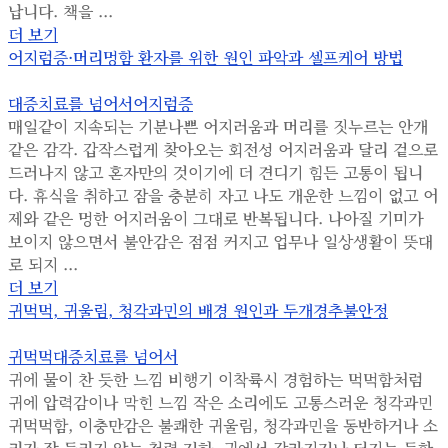
납니다. 책을 ...
더 보기
어지럼증·머리멍함 환자를 위한 원인 파악과 셀프케어 방법
대증치료를 넘어서
어지럼증
매일같이 지속되는 기분나쁜 어지러움과 머리를 짓누르는 안개
같은 감각. 갑작스럽게 찾아오는 회전성 어지러움과 달리 겉으로
드러나지 않고 혼자만의 것이기에 더 견디기 힘든 고통이 됩니
다. 휴식을 취하고 잠을 충분히 자고 나도 개운한 느낌이 없고 어
제와 같은 멍한 어지러움이 그대로 반복됩니다. 나아질 기미가
보이지 않으면서 불안감은 점점 커지고 업무나 일상생활이 뜻대
로 되지 ...
더 보기
귀먹먹, 귀울림, 청각과민의 배경 원인과 두개경추불안정
귀먹먹
대증치료를 넘어서
귀에 물이 찬 듯한 느낌 비행기 이착륙시 경험하는 먹먹함처럼
귀에 압력감이나 막힌 느낌 작은 소리에도 고통스러운 청각과민
귀먹먹함, 이충만감은 불쾌한 귀울림, 청각과민을 동반하거나 소