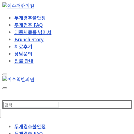
콘
메
닫
텐
뉴
기
두개경추불안정
츠
두개경추 FAQ
로
대증치료를 넘어서
바
Brunch Story
로
치료후기
가
상담문의
기
진료 안내
검
색
:
두개경추불안정
두개경추 FAQ