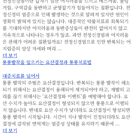
전정신경염이란 갑자기 심한 어지러움을 느끼고 메스꺼움, 울렁
거림, 구역감을 동반하고 균형잡기가 힘들어지는 질환입니다. 전
정신경의 염증으로 인해 발생하는 것으로 알려져 있지만 원인이
명확히 밝혀져 있지는 않습니다. 대증적인 약물치료로 회복되기
를 기대하지만 어지러움과 동반증상들이 완전히 없어지지 않고
지속적으로 나타나는 경우가 많죠. 과연 전정신경염과 어지러움
은 관해가 어려운 질환일까요? 전정신경염으로 인한 반복되는 어
지럼증의 양상 자세와 머리 ...
더 보기
통풍발작을 일으키는 요산결정과 통풍치료법
대증치료를 넘어서
통풍 발작의 주범은 요산결정입니다. 반복되는 통풍 발작이 해소
되기 위해서는 요산결정이 용해되어 제거되어야 하고, 재발의 고
리를 끊기 위해서는 '요산결정화 이벤트'를 예방해야 합니다. 요
산 수치가 높아도 요산결정이 형성되지 않으면 통풍으로 이행되
지 않습니다. 반대로 요산 수치가 낮더라도 요산결정이 형성되면
통풍 발작이 시작됩니다. 시간이 지나 발작이 진정되더라도 요산
결정에 감작된 면역계는 염증성 상태를 유지하기 때문에 ...
더 보기