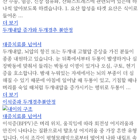
산 수송, 염증, 신장 섬유화, 산화스트레스에 관련되어 있는데 하
나씩 알아보도록 하겠습니다. 1. 요산 합성을 타겟 요산은 식이로
들어온 ...
더 보기
두개내압 증가와 두개경추 불안정
대증치료를 넘어서
두개내압, 뇌압의 항진 또는 두개내 고혈압 증상을 가진 분들이
종종 내원하고 있습니다. 눈 뒤쪽에서부터 두통이 발생하거나 심
장박동에 맞춰서 들리는 박동성 이명이 있거나 오심, 구토, 현기
증을 호소합니다. 밤새 누워있는 자세에서는 뇌의 부종이 더 심
해질 수 있기 때문에 아침에 일어날 때 두통이 있고, 기침할 때나
머리를 숙일 때처럼 두개내압을 증가시키는 행위로 두통이 ...
더 보기
이석증과 두개경추불안정
대증치료를 넘어서
이석증(BPPV)은 머리 위치, 움직임에 따라 회전성 어지러움과
안진이 나타나는 질환으로서 말초성 어지러움 중 가장 흔한 유형
입니다. 이석 조각이 평형모래막으로부터 떨어져 나와 내림프 속