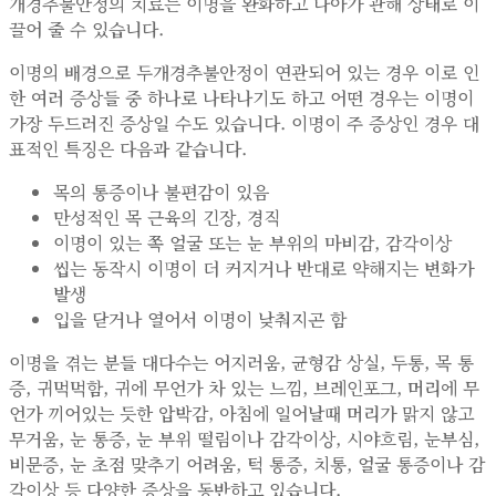
개경추불안정의 치료는 이명을 완화하고 나아가 관해 상태로 이
끌어 줄 수 있습니다.
이명의 배경으로 두개경추불안정이 연관되어 있는 경우 이로 인
한 여러 증상들 중 하나로 나타나기도 하고 어떤 경우는 이명이
가장 두드러진 증상일 수도 있습니다. 이명이 주 증상인 경우 대
표적인 특징은 다음과 같습니다.
목의 통증이나 불편감이 있음
만성적인 목 근육의 긴장, 경직
이명이 있는 쪽 얼굴 또는 눈 부위의 마비감, 감각이상
씹는 동작시 이명이 더 커지거나 반대로 약해지는 변화가
발생
입을 닫거나 열어서 이명이 낮춰지곤 함
이명을 겪는 분들 대다수는 어지러움, 균형감 상실, 두통, 목 통
증, 귀먹먹함, 귀에 무언가 차 있는 느낌, 브레인포그, 머리에 무
언가 끼어있는 듯한 압박감, 아침에 일어날때 머리가 맑지 않고
무거움, 눈 통증, 눈 부위 떨림이나 감각이상, 시야흐림, 눈부심,
비문증, 눈 초점 맞추기 어려움, 턱 통증, 치통, 얼굴 통증이나 감
각이상 등 다양한 증상을 동반하고 있습니다.