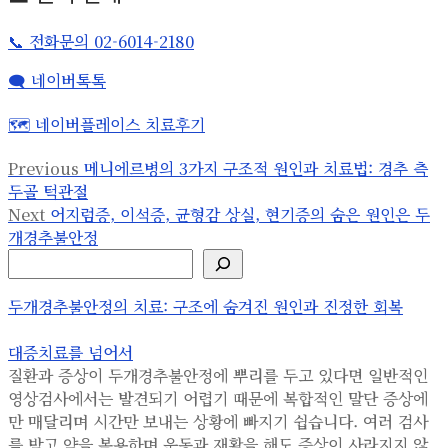
📞 전화문의 02-6014-2180
🗨️ 네이버톡톡
🗺️ 네이버플레이스 치료후기
글
Previous
Previous
메니에르병의 3가지 구조적 원인과 치료법: 경추 측
post:
두골 턱관절
탐
Next
Next
어지럼증, 이석증, 균형감 상실, 현기증의 숨은 원인은 두
post:
색
개경추불안정
검색
두개경추불안정의 치료: 구조에 숨겨진 원인과 진정한 회복
대증치료를 넘어서
질환과 증상이 두개경추불안정에 뿌리를 두고 있다면 일반적인
영상검사에서는 발견되기 어렵기 때문에 복합적인 말단 증상에
만 매달리며 시간만 보내는 상황에 빠지기 쉽습니다. 여러 검사
를 받고 약을 복용하며 운동과 재활을 해도 증상이 사라지지 않