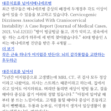
대증치료를 넘어서
메니에르병
최근 연구들은 메니에르병 증상의 배경에 두개경추 각도 이상이
숨어 있을 수 있음을 보고하고 있습니다. Cervicogenic
Dizziness Associated With Craniocervical
Instability: A Case Report (Journal of Medical Cases,
2021, Vol.12(11)) "방이 빙글빙글 돌고, 귀가 막히고, 귓속에서
윙- 하는 소리가 하루에 세 번씩 찾아왔습니다." 40대 방송인 A
씨는 메니에르병 진단을 받은 후 4개월 ...
더 보기
작은 근육 하나가 어지럼증 만든다: 뇌의 감각통합을 교란하는
후두하근
대증치료를 넘어서
"5년간 어지럼증으로 고생했는데 MRI, CT, 귀 검사 모두 정상
이라고 나왔어요. 의사는 스트레스 때문이라고 하는데, 집에서
쉬고 있어도 어지러워요. 머리만 돌리면 세상이 빙빙 돌고, 걸을
때마다 중심을 잡기 어려워 정말 힘듭니다." "아침에 일어날 때
부터 붕 뜨는 느낌이에요. 고개를 돌릴 때마다 중심이 흔들리고
목이 뻣뻣해요. 두통과 눈부심, 이명까지 생겨서 일상생활이 불