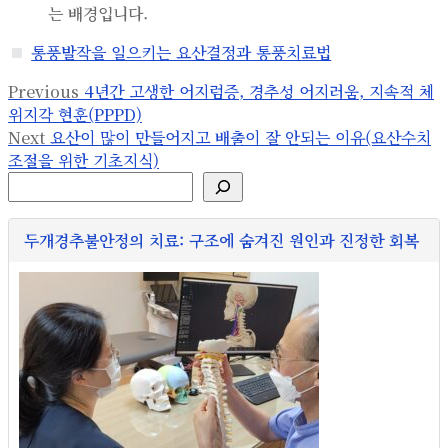
는 배경입니다.
통풍발작을 일으키는 요산결정과 통풍치료법
글
Previous
Previous
4년간 고생한 어지럼증, 경추성 어지러움, 지속적 체
post:
위지각 현훈(PPPD)
탐
Next
Next
요산이 많이 만들어지고 배출이 잘 안되는 이유(요산수치
post:
색
조절을 위한 기초지식)
검색
두개경추불안정의 치료: 구조에 숨겨진 원인과 진정한 회복