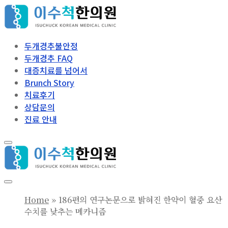
콘
메
닫
텐
뉴
기
츠
로
두개경추불안정
바
두개경추 FAQ
로
대증치료를 넘어서
가
Brunch Story
기
치료후기
상담문의
진료 안내
Home
»
186편의 연구논문으로 밝혀진 한약이 혈중 요산
수치를 낮추는 메카니즘