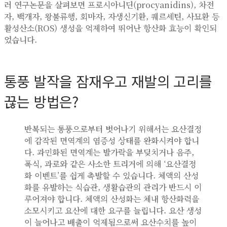
러 연구논문을 살펴보면 프로시아니딘(procyanidins), 차전
자, 백개자, 왕불류행, 회마자, 자생신기환, 퀘르세틴, 사묘환 등
활성산소(ROS) 생성을 억제하여 뛰어난 항산화 효능이 확인되
었습니다.
통풍 발작을 잠재우고 재발의 고리를
끊는 방법은?
반복되는 통풍으로부터 벗어나기 위해서는 요산결정
에 감작된 면역계의 염증성 상태를 완화시켜야 합니
다. 과민화된 면역계는 발가락을 부딪치거나 음주,
폭식, 과로와 같은 사소한 트리거에 의해 ‘요산결정
화 이벤트’를 쉽게 촉발할 수 있습니다. 체액의 산성
화를 유발하는 식습관, 생활습관의 관리가 반드시 이
루어져야 합니다. 체액의 산성화는 체내 항산화력을
소모시키고 요산에 대한 요구를 늘립니다. 요산 생성
이 늘어나고 배출이 억제됨으로써 요산수치를 높이